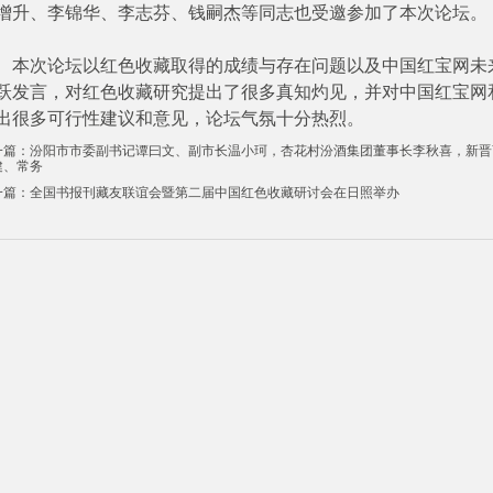
增升、李锦华、李志芬、钱嗣杰等同志也受邀参加了本次论坛。
次论坛以红色收藏取得的成绩与存在问题以及中国红宝网未来
跃发言，对红色收藏研究提出了很多真知灼见，并对中国红宝网
出很多可行性建议和意见，论坛气氛十分热烈。
一篇：汾阳市市委副书记谭曰文、副市长温小珂，杏花村汾酒集团董事长李秋喜，新晋
健、常务
一篇：全国书报刊藏友联谊会暨第二届中国红色收藏研讨会在日照举办