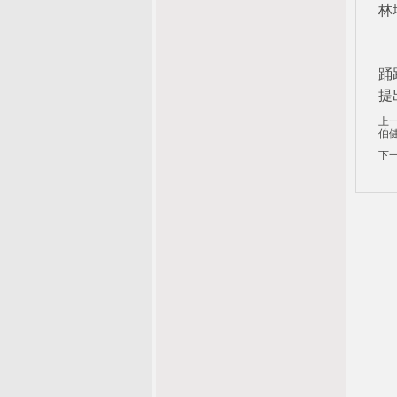
林
本
踊
提
上
伯
下