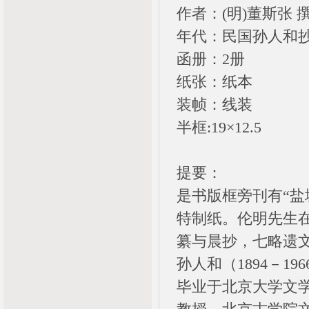
作者：(明)董斯张 
年代：民国孙人和
函册：2册
纸张：纸本
装帧：线装
半框:19×12.5
提要：
是书版框旁刊有“盐
特制纸。伦明先生
纂与晨抄，七略遗
孙人和（1894－
毕业于北京大学文