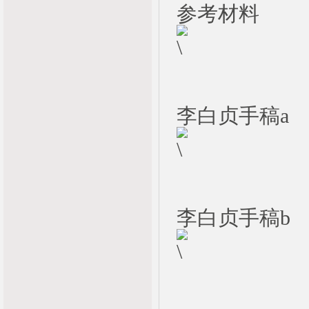
参考材料
李白贞手稿a
李白贞手稿b