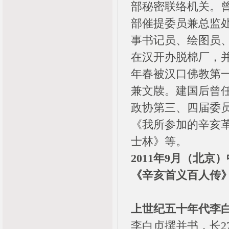
部秘密联络机关。
部催提委员兼总监
事书记员、绘图员、
在汉开办脱棉厂，并
年春被汉口佛教第一
兼文牍。建国后曾
政协第三、四届委
《我所参加的辛亥
士林》等。
2011
年9月（北京）
《
辛亥首义百人传
上世纪五十年代李
李白贞撰并书，长2