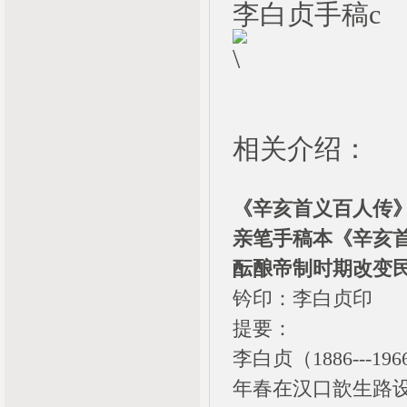
李白贞手稿c
相关介绍：
《辛亥首义百人传
亲笔手稿本《辛亥
酝酿帝制时期改变
钤印：李白贞印
提要：
李白贞（1886--
年春在汉口歆生路设