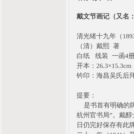
戴文节画记（又名：
清光绪十九年（18
（清）戴熙 著
白纸 线装 一函4
开本：26.3×15.3cm
钤印：海昌吴氏后
提要：
是书首有明确的牌
杭州官书局”。戴
日仍完好保存有此