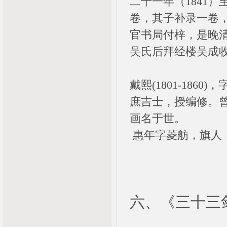
二十一年（1841
卷，其子补录一卷
官书局付梓，是晚
吴氏后拜经楼吴成
戴熙(1801-18
庶吉士，授编修。
画名于世。
惠年字菱舫，旗人
六、《三十三