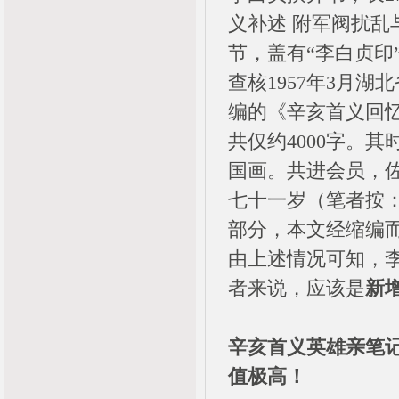
义补述 附军阀扰乱与
节，盖有“李白贞印
查核1957年3月
编的《辛亥首义回
共仅约4000字。
国画。共进会员，
七十一岁（笔者按：
部分，本文经缩编
由上述情况可知，李
者来说，应该是
新
辛亥首义英雄亲笔
值极高！